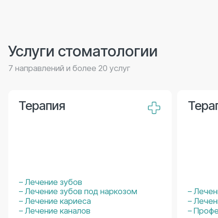
Оценки пациентов
с независимых площадок
Нам доверяют более 2000 пациентов в год
4.6
★
Яндекс Карты
Географический ресурс
4.7
★
2гис
Номинант премии 2ГИС 2026
Географический ресурс
4.9
★
Zoon