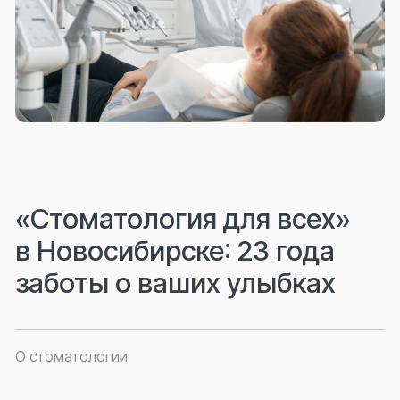
Врачи
Перейти
Стоимость услуг
Перейти
О клинике
Перейти
ООО «Дента-плюс»
Лицензия № Л041-01125-54/00361874
от 30.08.2012