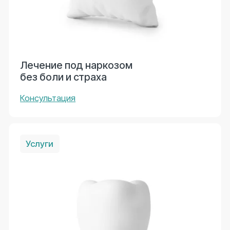
«Стоматология для всех»
в Новосибирске: 23 года
заботы о ваших улыбках
О стоматологии
Мы создали комфортное пространство, где каждый
член вашей семьи — от самых маленьких до
взрослых пациентов — может получить
качественную медицинскую помощь в
дружелюбной атмосфере. Наша клиника
объединяет современные технологии и
профессионализм опытных врачей, что позволяет
нам оказывать лечение на высшем уровне.
Мы предлагаем полный спектр стоматологических
услуг: от лечения кариеса до сложных
хирургических вмешательств, включая
имплантацию, протезирование, отбеливание и
реставрацию зубов.