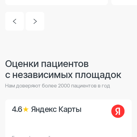
Медицинский ресурс
Все отзывы
Ведущие врачи клиники
Врач
Король
Екатерина
Анатольевна
Специализация
Врач-стоматолог-терапевт, хирург,
имплантолог
27 лет
Стаж