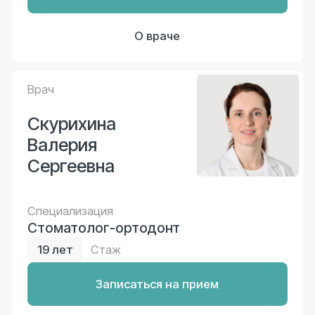
Лечение под наркозом
без боли и страха
Консультация
Услуги
Все виды стоматологических
услуг для взрослых и детей
Консультация