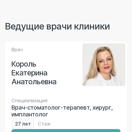
Валерия
Сергеевна
Специализация
Стоматолог-ортодонт
19 лет
Стаж
Записаться на прием
О враче
Врач
Карпунин
Дмитрий
Александрович
Специализация
Врач-стоматолог-хирург
10 лет
Стаж