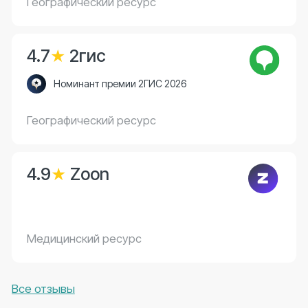
Записаться на прием
О враче
Врач
Емельянова
Виктория
Сергеевна
Специализация
Врач-стоматолог детский
7 лет
Стаж
Записаться на прием
О враче
Врач
Скурихина