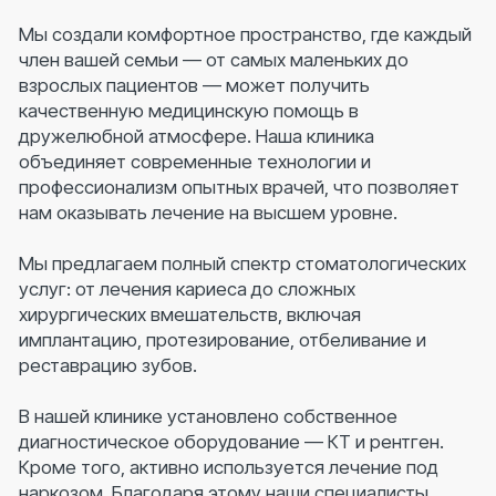
Телефон
Режим работы
+7 (383) 383-27-77
Пн – сб с 8:00 до 21:00;
+7 (913) 203-44-00
Вс с 9:00 до 20:00
Адрес
Почта
г. Новосибирск, ул.
stom-dv@mail.ru
Титова, д.29
Информация
Обращаем ваше внимание, что цены на сайте
могут отличаться от цен в Клинике и не
являются публичной офертой согласно ст. 437
(2) ГК РФ. Для получения подробной
информации о наличии и стоимости указанных
услуг, пожалуйста, обращайтесь к
администраторам с помощью формы связи
или по телефонам.
Записаться на прием