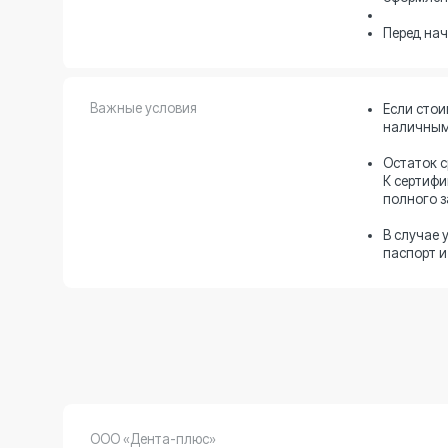
Важные условия
Если стоимость у
наличными или ба
Остаток средств 
К сертификату пр
полного закрытия
В случае утери се
паспорт и договор
ООО «Дента-плюс»
Лицензия № Л041-01125-54/00361874
от 30.08.2012