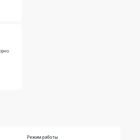
жим работы
– сб с 8:00 до 21:00;
с 9:00 до 20:00
чта
om-dv@mail.ru
 отличаться от цен в Клинике и не