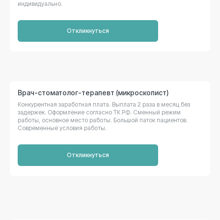
индивидуально.
Откликнуться
Врач-стоматолог-терапевт (микроскопист)
Конкурентная заработная плата. Выплата 2 раза в месяц без
ООО «Дента-плюс»
задержек. Оформление согласно ТК РФ. Сменный режим
Лицензия № Л041-01125-54/00361874
от 30.08.2012
работы, основное место работы. Большой паток пациентов.
Современные условия работы.
Телефон
Режим работы
Откликнуться
+7 (383) 383-27-77
Пн – сб с 8:00 до 21:00;
+7 (913) 203-44-00
Вс с 9:00 до 20:00
Адрес
Почта
г. Новосибирск, ул.
stom-dv@mail.ru
Титова, д.29