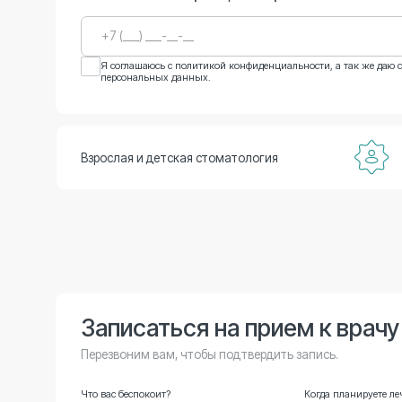
Я соглашаюсь с
политикой конфиденциальности
, а так же даю согласие н
персональных данных.
Взрослая и детская стоматология
Записаться на прием к врачу
Перезвоним вам, чтобы подтвердить запись.
Что вас беспокоит?
Когда планируете лечение?
Я соглашаюсь с политикой конфиденциальности, а так же даю согласие на обработку персональных 
Я соглашаюсь с
политикой конфиденциальности
, а так же даю согласи