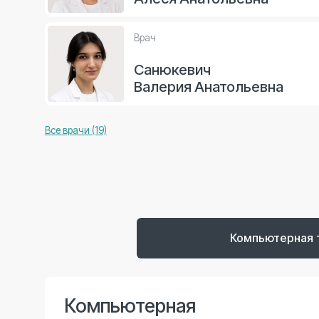
Компьютерная
томография зубов
Диагностическая процедура, позволяющая
получить детальное изображение структуры зубов
и окружающих тканей.
Метод помогает выявить скрытые патологии,
которые невозможно определить при визуальном
осмотре. Результаты исследования используются
для планирования эффективного лечения.
Компьютерная 