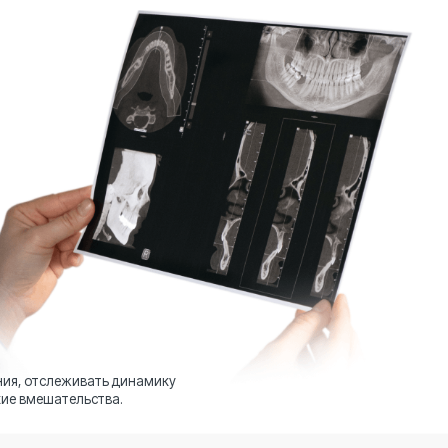
Мы испо
леживать динамику
возможны
лучей.
ательства.
03
овка к лечению
Контроль лечения
вание терапии требует оценки состояния
Оценка результатов необходи
и окружающих тканей. Рентген обязателен
эндодонтического лечения. Р
становкой пломб, каналов и других
качество пломбирования кана
яций.
терапии.
06
лительные процессы
Имплантология и протез
чная)
тика периодонтита требует оценки состояния
Перед установкой имплантов
 ткани. Рентген выявляет кисты, гранулемы и
качество костной ткани. Рент
патологии.
возможность проведения опер