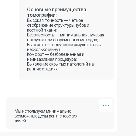
льзуем минимально
е дозы рентгеновских
ма после
2 350 ₽
ентген показывает
лов и эффективность
2 850 ₽
ирование
850 ₽
 необходимо оценить
ген определяет
ации и план лечения.
1 250 ₽