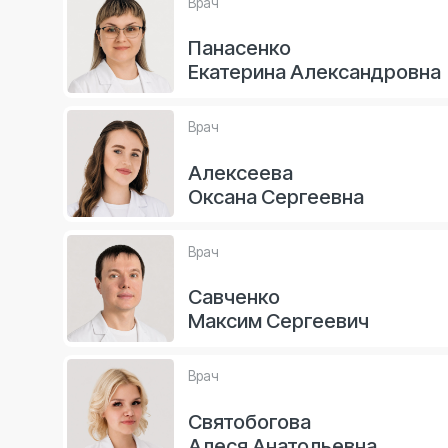
Врач
Савченко
Максим Сергеевич
Врач
Святобогова
Алеся Анатольевна
Врач
Санюкевич
Валерия Анатольевна
Все врачи (19)