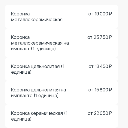
профессионализм опытных врачей, что позволяет
нам оказывать лечение на высшем уровне.
Мы предлагаем полный спектр стоматологических
услуг: от лечения кариеса до сложных
хирургических вмешательств, включая
имплантацию, протезирование, отбеливание и
реставрацию зубов.
В нашей клинике установлено собственное
диагностическое оборудование — КТ и рентген.
Кроме того, активно используется лечение под
наркозом. Благодаря этому наши специалисты
могут разрабатывать оптимальные планы лечения
и проводить самые сложные операции без боли и
страха для пациентов.
ООО «Дента-плюс» лицензия
№ Л041-01125-54/00361874
Выдана 30.08.2012 г.