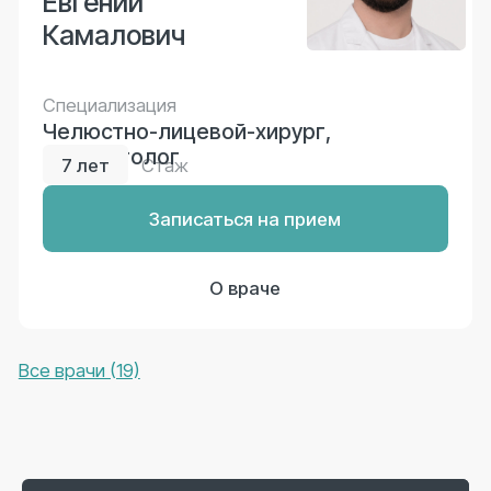
Основные преимущества
коронок:
Продлевает жизнь поврежденного зуба,
защищая его от дальнейшего
разрушения;
Позволяет полноценно жевать и
говорить;
Эстетический эффект — визуально
неотличимы от натуральных зубов;
Подходят для восстановления как
передних, так и жевательных зубов;
При правильном уходе служат многие
годы.
Перед установкой необходимо
провести тщательную подготовку и
лечение всех стоматологических
заболеваний.