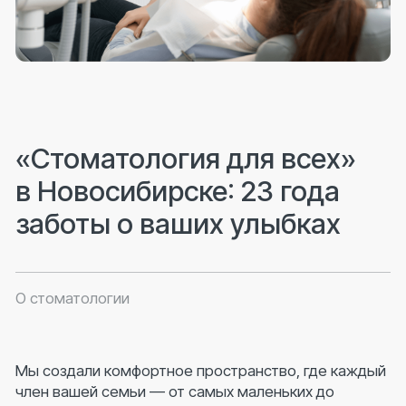
Перейти
ООО «Дента-плюс»
Лицензия № Л041-01125-54/00361874
от 30.08.2012
Телефон
Режим работы
+7 (383) 383-27-77
Пн – сб с 8:00 до 21:00;
+7 (913) 203-44-00
Вс с 9:00 до 20:00
Адрес
Почта
г. Новосибирск, ул.
stom-dv@mail.ru
Титова, д.29
Информация
Обращаем ваше внимание, что цены на сайте
могут отличаться от цен в Клинике и не
являются публичной офертой согласно ст. 437
(2) ГК РФ. Для получения подробной
информации о наличии и стоимости указанных
услуг, пожалуйста, обращайтесь к