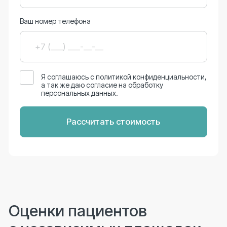
4.7
★
2гис
Номинант премии 2ГИС 2026
Географический ресурс
4.9
★
Zoon
Медицинский ресурс
Все отзывы
Врачи направления
Стоматологи-ортопеды
Врач