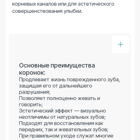
Ваш номер телефона
Я соглашаюсь с
политикой конфиденциальности
, а
так же даю согласие на обработку персональных
данных.
Записаться
+7 (383) 383-27-77
+7 (913) 203-44-00
Записаться на приём можно, позвонив по
номеру телефона выше.