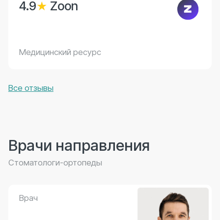
Записаться на прием
О враче
Все врачи (19)
Коронки
Несъемная ортопедическая конструкция,
которая восстанавливает форму, функцию и
эстетику поврежденного зуба. Она
изготавливается индивидуально по слепкам в
зуботехнической лаборатории и фиксируется
на подготовленный зуб или имплантат.
Коронка защищает зуб от дальнейшего
разрушения и возвращает ему естественный
вид.